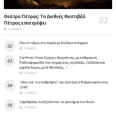
Θεάτρο Πέτρας: Το Διεθνές Φεστιβάλ
Πέτρας επιστρέφει
0 SHARES
Πλωτό τείχος στο Αιγαίο με δώδεκα πολεμικα.
0 SHARES
Comfuzio 24 και Γιώργος Βεργιάννης, με καθημερινή
Ραδιοεφημερίδα που ενημερώνει, σχολιάζει, ταξιδεύει και
χαρίζει δώρα, μετά Μουσικής…!
0 SHARES
“πίσω απ’ τον καθρέφτη” την Δευτέρα 8 Φεβρουαρίου στις
22:00
0 SHARES
Σαμοθράκη: Αναζητώντας τα μυστήρια των θεών
0 SHARES