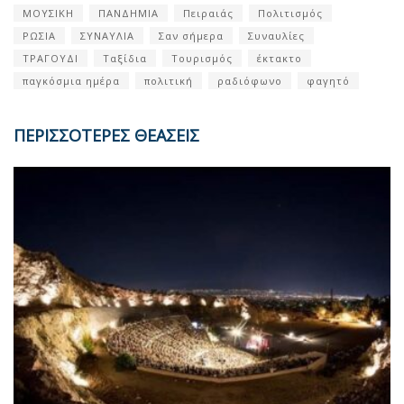
ΜΟΥΣΙΚΗ
ΠΑΝΔΗΜΙΑ
Πειραιάς
Πολιτισμός
ΡΩΣΙΑ
ΣΥΝΑΥΛΙΑ
Σαν σήμερα
Συναυλίες
ΤΡΑΓΟΥΔΙ
Ταξίδια
Τουρισμός
έκτακτο
παγκόσμια ημέρα
πολιτική
ραδιόφωνο
φαγητό
ΠΕΡΙΣΣΟΤΕΡΕΣ ΘΕΑΣΕΙΣ