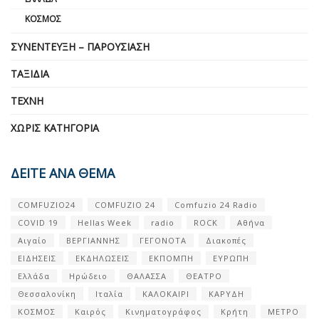
ΚΌΣΜΟΣ
ΣΥΝΈΝΤΕΥΞΗ – ΠΑΡΟΥΣΊΑΣΗ
ΤΑΞΊΔΙΑ
ΤΈΧΝΗ
ΧΩΡΊΣ ΚΑΤΗΓΟΡΊΑ
ΔΕΙΤΕ ΑΝΑ ΘΕΜΑ
COMFUZIO24
COMFUZIO 24
Comfuzio 24 Radio
COVID 19
Hellas Week
radio
ROCK
Αθήνα
Αιγαίο
ΒΕΡΓΙΑΝΝΗΣ
ΓΕΓΟΝΟΤΑ
Διακοπές
ΕΙΔΗΣΕΙΣ
ΕΚΔΗΛΩΣΕΙΣ
ΕΚΠΟΜΠΗ
ΕΥΡΩΠΗ
Ελλάδα
Ηρώδειο
ΘΑΛΑΣΣΑ
ΘΕΑΤΡΟ
Θεσσαλονίκη
Ιταλία
ΚΑΛΟΚΑΙΡΙ
ΚΑΡΥΔΗ
ΚΟΣΜΟΣ
Καιρός
Κινηματογράφος
Κρήτη
ΜΕΤΡΟ