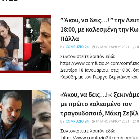
” Άκου, να δεις…! ” την Δευ
18:00, με καλεσμένη την Κ
Πάλλα
BY
COMFUZIO 24
17 ΙΑΝΟΥΑΡΊΟΥ 2021
0
Συντονιστείτε λοιπόν εδώ:
https://www.comfuzio24.com/comfuzio
Δευτέρα 18 Ιανουαρίου, στις 18:00, όπ
Καρύδη, με τον Γιώργο Βεργιάννη και κ
«Άκου, να δεις…!»: ξεκινάμ
με πρώτο καλεσμένο τον
τραγουδοποιό, Μάκη Σεβί
BY
COMFUZIO 24
14 ΙΑΝΟΥΑΡΊΟΥ 2021
0
Συντονιστείτε λοιπόν εδώ:
https://www.comfuzio24.com/comfuzi