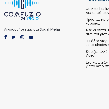
Οι Metallica l
Δες τι πρέπει 
Προσπάθεια γ
κανάλια…
Ακολουθήστε μας στα Social Media
Αβεβαιότητα, 
στον τουριστι
Η Ρόδος γιορτ
με το Rhodes S
Θυμίζει, αλλά 
Video)
Στο «τραπέζι» 
για το νερό σ