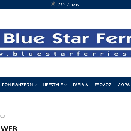
27
Athens
°C
ΡΟΉ ΕΙΔΉΣΕΩΝ
LIFESTYLE
ΤΑΞΊΔΙΑ
ΈΞΟΔΟΣ
ΔΏΡΑ 
WEB
:
WEB