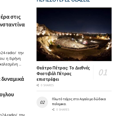
τέρα στις
ωνσταντίνα
24-radio/ την
ου: η Ειρήνη
αλεσμένη ...
Θεάτρο Πέτρας: Το Διεθνές
Φεστιβάλ Πέτρας
ε δυναμικά
επιστρέφει
0 SHARES
λογλου
Πλωτό τείχος στο Αιγαίο με δώδεκα
πολεμικα.
0 SHARES
o24-radio/ την