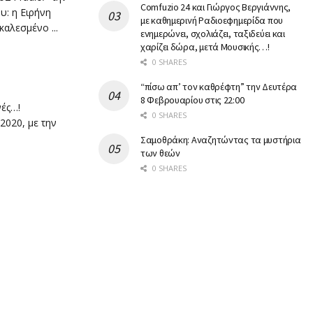
Comfuzio 24 και Γιώργος Βεργιάννης,
υ: η Ειρήνη
με καθημερινή Ραδιοεφημερίδα που
καλεσμένο ...
ενημερώνει, σχολιάζει, ταξιδεύει και
χαρίζει δώρα, μετά Μουσικής…!
0 SHARES
“πίσω απ’ τον καθρέφτη” την Δευτέρα
8 Φεβρουαρίου στις 22:00
νές…!
0 SHARES
2020, με την
Σαμοθράκη: Αναζητώντας τα μυστήρια
των θεών
0 SHARES