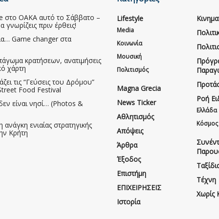
ive στο ΟΑΚΑ αυτό το Σάββατο –
Lifestyle
Κινημ
να γνωρίζεις πριν έρθεις!
Media
Πολιτι
ια… Game changer στα
Κοινωνία
Πολιτι
Μουσική
πάγωμα κρατήσεων, ανατιμήσεις
Πρόγρ
κό χάρτη
Πολιτισμός
Παραγ
άζει τις “Γεύσεις του Δρόμου”
Προτάσ
Magna Grecia
treet Food Festival
Ροή Ε
News Ticker
δεν είναι νησί… (Photos &
Ελλάδα
Αθλητισμός
Κόσμος
η ανάγκη ενιαίας στρατηγικής
Απόψεις
την Κρήτη
Συνέντ
Άρθρα
Παρου
Έξοδος
Ταξίδι
Επιστήμη
Τέχνη
ΕΠΙΧΕΙΡΗΣΕΙΣ
Χωρίς 
Ιστορία