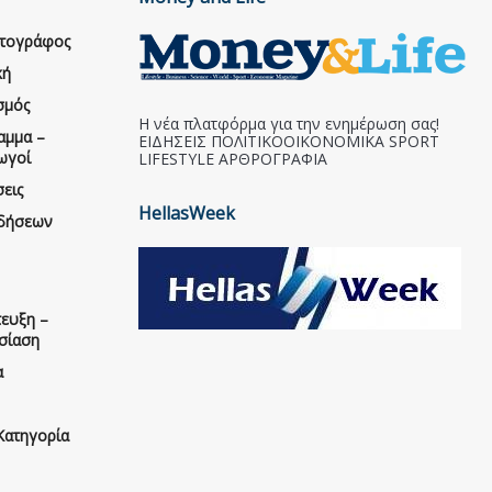
ατογράφος
κή
σμός
Η νέα πλατφόρμα για την ενημέρωση σας!
αμμα –
ΕΙΔΗΣΕΙΣ ΠΟΛΙΤΙΚΟΟΙΚΟΝΟΜΙΚΑ SPORT
ωγοί
LIFESTYLE ΑΡΘΡΟΓΡΑΦΙΑ
εις
HellasWeek
ιδήσεων
ευξη –
σίαση
α
Κατηγορία