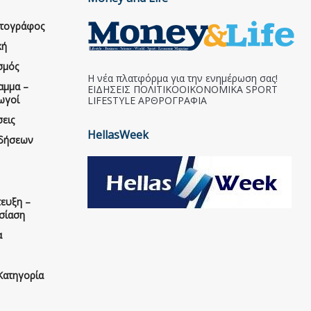
ατογράφος
κή
σμός
Η νέα πλατφόρμα για την ενημέρωση σας!
αμμα –
ΕΙΔΗΣΕΙΣ ΠΟΛΙΤΙΚΟΟΙΚΟΝΟΜΙΚΑ SPORT
ωγοί
LIFESTYLE ΑΡΘΡΟΓΡΑΦΙΑ
εις
HellasWeek
ιδήσεων
ευξη –
σίαση
α
Κατηγορία