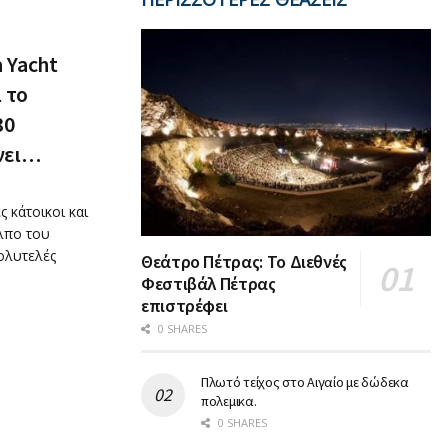
 Υacht
 το
30
νει…
 κάτοικοι και
λπο του
ολυτελές
Θεάτρο Πέτρας: Το Διεθνές
Φεστιβάλ Πέτρας
επιστρέφει
0 SHARES
Πλωτό τείχος στο Αιγαίο με δώδεκα
πολεμικα.
0 SHARES