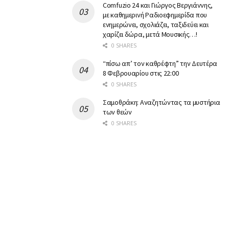
Comfuzio 24 και Γιώργος Βεργιάννης,
με καθημερινή Ραδιοεφημερίδα που
ενημερώνει, σχολιάζει, ταξιδεύει και
χαρίζει δώρα, μετά Μουσικής…!
0 SHARES
“πίσω απ’ τον καθρέφτη” την Δευτέρα
8 Φεβρουαρίου στις 22:00
0 SHARES
Σαμοθράκη: Αναζητώντας τα μυστήρια
των θεών
0 SHARES