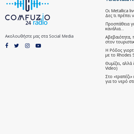
Οι Metallica l
Δες τι πρέπει 
Προσπάθεια γ
κανάλια…
Ακολουθήστε μας στα Social Media
Αβεβαιότητα, 
στον τουριστι
Η Ρόδος γιορτ
με το Rhodes S
Θυμίζει, αλλά 
Video)
Στο «τραπέζι» 
για το νερό σ