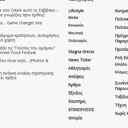
ive στο ΟΑΚΑ αυτό το Σάββατο –
Lifestyle
Κινημ
να γνωρίζεις πριν έρθεις!
Media
Πολιτι
ια… Game changer στα
Κοινωνία
Πολιτι
Μουσική
πάγωμα κρατήσεων, ανατιμήσεις
Πρόγρ
κό χάρτη
Πολιτισμός
Παραγ
άζει τις “Γεύσεις του Δρόμου”
Προτάσ
Magna Grecia
treet Food Festival
Ροή Ε
News Ticker
δεν είναι νησί… (Photos &
Ελλάδα
Αθλητισμός
Κόσμος
η ανάγκη ενιαίας στρατηγικής
Απόψεις
την Κρήτη
Συνέντ
Άρθρα
Παρου
Έξοδος
Ταξίδι
Επιστήμη
Τέχνη
ΕΠΙΧΕΙΡΗΣΕΙΣ
Χωρίς 
Ιστορία