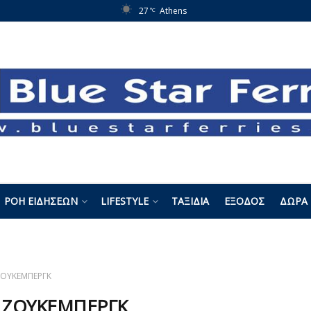
27
Athens
°C
ΡΟΉ ΕΙΔΉΣΕΩΝ
LIFESTYLE
ΤΑΞΊΔΙΑ
ΈΞΟΔΟΣ
ΔΏΡΑ 
ΟΥΚΕΜΠΕΡΓΚ
:
ΖΟΥΚΕΜΠΕΡΓΚ