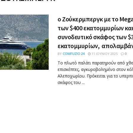
ο Ζούκερμπεργκ με το Μega
των $400 εκατομμυρίων και
συνοδευτικό σκάφος των $
εκατομμυρίων, απολαμβά
BY
COMFUZIO 24
11 ΙΟΥΝΊΟΥ 2025
0
Το πλωτό παλάτι παρατηρούν από χθες
επισκέπτες, αγκυροβολημένο στον κό
Αλεποχωρίου. Πρόκειται για το υπερπ
σκάφος του ...