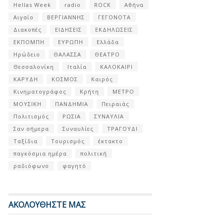
Hellas Week
radio
ROCK
Αθήνα
Αιγαίο
ΒΕΡΓΙΑΝΝΗΣ
ΓΕΓΟΝΟΤΑ
Διακοπές
ΕΙΔΗΣΕΙΣ
ΕΚΔΗΛΩΣΕΙΣ
ΕΚΠΟΜΠΗ
ΕΥΡΩΠΗ
Ελλάδα
Ηρώδειο
ΘΑΛΑΣΣΑ
ΘΕΑΤΡΟ
Θεσσαλονίκη
Ιταλία
ΚΑΛΟΚΑΙΡΙ
ΚΑΡΥΔΗ
ΚΟΣΜΟΣ
Καιρός
Κινηματογράφος
Κρήτη
ΜΕΤΡΟ
ΜΟΥΣΙΚΗ
ΠΑΝΔΗΜΙΑ
Πειραιάς
Πολιτισμός
ΡΩΣΙΑ
ΣΥΝΑΥΛΙΑ
Σαν σήμερα
Συναυλίες
ΤΡΑΓΟΥΔΙ
Ταξίδια
Τουρισμός
έκτακτο
παγκόσμια ημέρα
πολιτική
ραδιόφωνο
φαγητό
ΑΚΟΛΟΥΘΗΣΤΕ ΜΑΣ