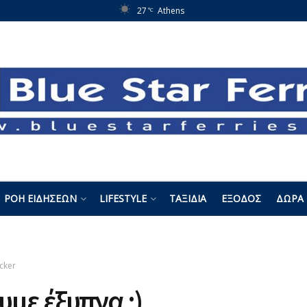
27
Athens
°C
ΡΟΉ ΕΙΔΉΣΕΩΝ
LIFESTYLE
ΤΑΞΊΔΙΑ
ΈΞΟΔΟΣ
ΔΏΡΑ 
cker
υμε έξυπνα ;)