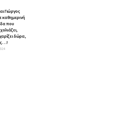
αι Γιώργος
ε καθημερινή
ίδα που
χολιάζει,
 χαρίζει δώρα,
ής…!
024