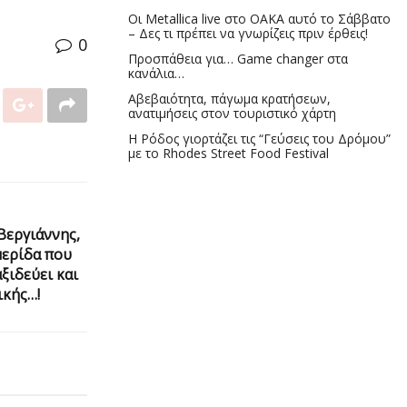
Οι Metallica live στο ΟΑΚΑ αυτό το Σάββατο
– Δες τι πρέπει να γνωρίζεις πριν έρθεις!
0
Προσπάθεια για… Game changer στα
κανάλια…
Αβεβαιότητα, πάγωμα κρατήσεων,
ανατιμήσεις στον τουριστικό χάρτη
Η Ρόδος γιορτάζει τις “Γεύσεις του Δρόμου”
με το Rhodes Street Food Festival
Βεργιάννης,
μερίδα που
ξιδεύει και
ικής…!