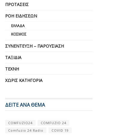
ΠΡΟΤΆΣΕΙΣ
ΡΟΉ ΕΙΔΉΣΕΩΝ
ΕΛΛΆΔΑ
ΚΌΣΜΟΣ
ΣΥΝΈΝΤΕΥΞΗ – ΠΑΡΟΥΣΊΑΣΗ
ΤΑΞΊΔΙΑ
ΤΈΧΝΗ
ΧΩΡΊΣ ΚΑΤΗΓΟΡΊΑ
ΔΕΙΤΕ ΑΝΑ ΘΕΜΑ
COMFUZIO24
COMFUZIO 24
Comfuzio 24 Radio
COVID 19