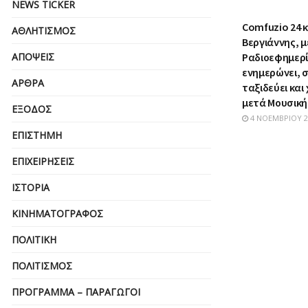
NEWS TICKER
Comfuzio 24 κ
ΑΘΛΗΤΙΣΜΌΣ
Βεργιάννης, μ
Ραδιοεφημερ
ΑΠΌΨΕΙΣ
ενημερώνει, σ
ΆΡΘΡΑ
ταξιδεύει και
μετά Μουσικ
ΈΞΟΔΟΣ
4 ΝΟΕΜΒΡΊΟΥ 2
ΕΠΙΣΤΉΜΗ
ΕΠΙΧΕΙΡΗΣΕΙΣ
ΙΣΤΟΡΊΑ
ΚΙΝΗΜΑΤΟΓΡΆΦΟΣ
ΠΟΛΙΤΙΚΉ
ΠΟΛΙΤΙΣΜΌΣ
ΠΡΌΓΡΑΜΜΑ – ΠΑΡΑΓΩΓΟΊ