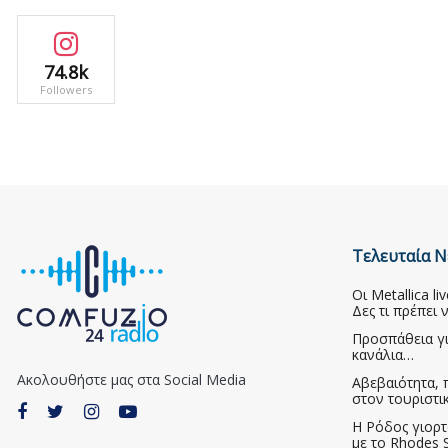
74.8k
Followers
Τελευταία Ν
Οι Metallica l
Δες τι πρέπει 
Προσπάθεια γ
κανάλια…
Ακολουθήστε μας στα Social Media
Αβεβαιότητα, 
στον τουριστι
Η Ρόδος γιορτ
με το Rhodes S