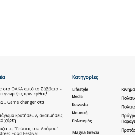
έα
Κατηγορίες
ive στο ΟΑΚΑ αυτό το Σάββατο –
Lifestyle
Κινημ
να γνωρίζεις πριν έρθεις!
Media
Πολιτι
ια… Game changer στα
Κοινωνία
Πολιτι
Μουσική
πάγωμα κρατήσεων, ανατιμήσεις
Πρόγρ
κό χάρτη
Πολιτισμός
Παραγ
άζει τις “Γεύσεις του Δρόμου”
Προτάσ
Magna Grecia
treet Food Festival