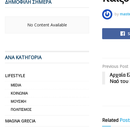
ΔΗΜΟΦΙΛΗ ΣΗΜΕΡΑ
by
mast
No Content Available
S
ΑΝΑ ΚΑΤΗΓΟΡΙΑ
Previous Post
Αρχαία Ε
LIFESTYLE
Ναό του
MEDIA
ΚΟΙΝΩΝΊΑ
ΜΟΥΣΙΚΉ
ΠΟΛΙΤΙΣΜΌΣ
Related
Post
MAGNA GRECIA
NEWS TICKE