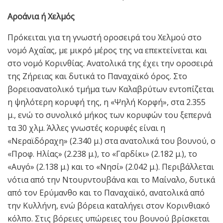
Αροάνια ή Χελμός
Πρόκειται για τη γνωστή οροσειρά του Χελμού στο
νομό Αχαΐας, με μικρό μέρος της να επεκτείνεται και
στο νομό Κορινθίας. Ανατολικά της έχει την οροσειρά
της Ζήρειας και δυτικά το Παναχαϊκό όρος. Στο
βορειοανατολικό τμήμα των Καλαβρύτων εντοπίζεται
η ψηλότερη κορυφή της, η «Ψηλή Κορφή», στα 2.355
μ., ενώ το συνολικό μήκος των κορυφών του ξεπερνά
τα 30 χλμ. Άλλες γνωστές κορυφές είναι η
«Νεραϊδόραχη» (2.340 μ.) στα ανατολικά του βουνού, ο
«Προφ. Ηλίας» (2.238 μ.), το «Γαρδίκι» (2.182 μ.), το
«Αυγό» (2.138 μ.) και το «Νησί» (2.042 μ.). Περιβάλλεται
νότια από την Ντουρντουβάνα και το Μαίναλο, δυτικά
από τον Ερύμανθο και το Παναχαϊκό, ανατολικά από
την Κυλλήνη, ενώ βόρεια καταλήγει στον Κορινθιακό
κόλπο. Στις βόρειες υπώρειες του βουνού βρίσκεται