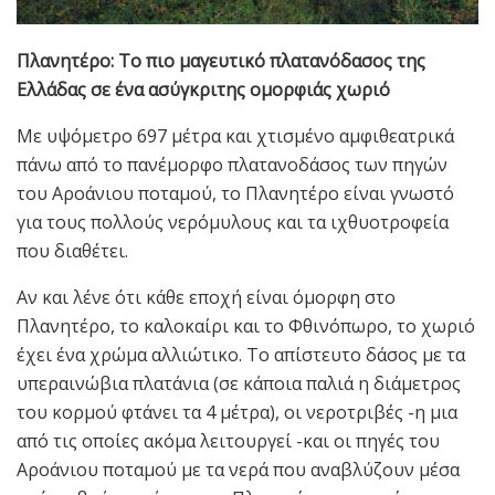
Πλανητέρο: Το πιο μαγευτικό πλατανόδασος της
Ελλάδας σε ένα ασύγκριτης ομορφιάς χωριό
Με υψόμετρο 697 μέτρα και χτισμένο αμφιθεατρικά
πάνω από το πανέμορφο πλατανοδάσος των πηγών
του Αροάνιου ποταμού, το Πλανητέρο είναι γνωστό
για τους πολλούς νερόμυλους και τα ιχθυοτροφεία
που διαθέτει.
Αν και λένε ότι κάθε εποχή είναι όμορφη στο
Πλανητέρο, το καλοκαίρι και το Φθινόπωρο, το χωριό
έχει ένα χρώμα αλλιώτικο. Το απίστευτο δάσος με τα
υπεραινώβια πλατάνια (σε κάποια παλιά η διάμετρος
του κορμού φτάνει τα 4 μέτρα), οι νεροτριβές -η μια
από τις οποίες ακόμα λειτουργεί -και οι πηγές του
Αροάνιου ποταμού με τα νερά που αναβλύζουν μέσα