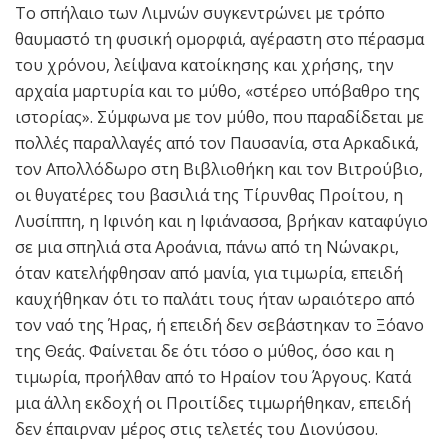
Το σπήλαιο των Λιμνών συγκεντρώνει με τρόπο
θαυμαστό τη φυσική ομορφιά, αγέραστη στο πέρασμα
του χρόνου, λείψανα κατοίκησης και χρήσης, την
αρχαία μαρτυρία και το μύθο, «στέρεο υπόβαθρο της
ιστορίας». Σύμφωνα με τον μύθο, που παραδίδεται με
πολλές παραλλαγές από τον Παυσανία, στα Αρκαδικά,
τον Απολλόδωρο στη Βιβλιοθήκη και τον Βιτρούβιο,
οι θυγατέρες του βασιλιά της Τίρυνθας Προίτου, η
Λυσίππη, η Ιφινόη και η Ιφιάνασσα, βρήκαν καταφύγιο
σε μια σπηλιά στα Αροάνια, πάνω από τη Νώνακρι,
όταν κατελήφθησαν από μανία, για τιμωρία, επειδή
καυχήθηκαν ότι το παλάτι τους ήταν ωραιότερο από
τον ναό της Ήρας, ή επειδή δεν σεβάστηκαν το Ξόανο
της Θεάς. Φαίνεται δε ότι τόσο ο μύθος, όσο και η
τιμωρία, προήλθαν από το Ηραίον του Άργους. Κατά
μια άλλη εκδοχή οι Προιτίδες τιμωρήθηκαν, επειδή
δεν έπαιρναν μέρος στις τελετές του Διονύσου.