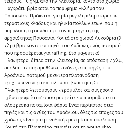
τείχους. 10 χλμ. από την Κλειτορία, κοντά στο χωριό
Παγκράτι, βρίσκεται το περίφημο «Κλήμα του
Παυσανία». Πρόκειται για μία μεγάλη κληματαριά με
τεράστιους κλάδους και ηλικία πολλών ετών, που η
παράδοση τη συνδέει με τον περιηγητή της
αρχαιότητας Παυσανία. Κοντά στο χωριό Λυκούρια (9
χλμ.) βρίσκονται οι πηγές του Λάδωνα, ενός ποταμού
που προσφέρεται για rafting. Στο μαγευτικό
Πλανητέρο, δίπλα στην Κλειτορία, σε απόσταση 7 χλμ.,
απολαύστε παραμυθένιες εικόνες στις πηγές του
Αροάνιου ποταμού με σκιερά πλατανόδαση,
τρεχούμενα νερά και πλούσια βλάστηση.Στο
Πλανητέρο λειτουργούν νερόμυλοι και σύγχρονα
ιχθυοτροφεία απ’ όπου μπορείτε να προμηθευτείτε
ολόφρεσκα ποταμίσια ψάρια. Ένας περίπατος στις
πηγές και τις όχθες του Αροάνιου, όλες τις εποχές του
χρόνου, είναι μια μοναδική εμπειρία και απόλαυση.
Κοντά στο Πλανητέρο, περνάει και το φημισμένο