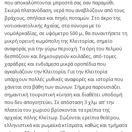
που αποκαλύπτονται μπροστά σας σαν παραμύθι.
Σκιερά πλατανόδαση, νερά που αναβλύζουν από τους
βράχους, σπήλαια και πηγές ποταμών. Στο άκρο της
νοτιοανατολικής Αχαΐας, στα σύνορα με το
νομόΑρκαδίας, σε υψόμετρο 500 μ., θα συναντήσετε τη
μικρή ορεινή κωμόπολη της Κλειτορίας, σημείο
αναφοράς για την γύρω περιοχή. Τα όρη του Χελμού
δεσπόζουν και δημιουργούν κοιλάδες, από-τομες
χαράδρες και ενδιάμεσα μικρά οροπέδια που
αγκαλιάζουν την Κλειτορία. Για την Κλειτορία
υπάρχουν πολλές μυθικές αναφορές και ιστορία που
χάνεται στα βάθη των αιώνων. Σήμερα παρουσιάζει
σημαντική τουριστική κίνηση και διαθέτει υποδομή
που δεν απογοητεύει. Σε απόσταση 3 χλμ. απ’ την
πλατεία του χωριού βρίσκονται τα ερείπια της
αρχαίας πόλης Κλείτωρ. Σώζονται ερείπια θεάτρου,
ελληνιστικά και ρωμαϊκά κτίσματα, καθώς και τμήματα