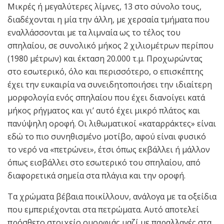
Μικρές ή μεγαλύτερες λίμνες, 13 στο σύνολο τους,
διαδέχονται η μία την άλλη, με χερσαία τμήματα που
εναλλάσσονται με τα λιμναία ως το τέλος του
σπηλαίου, σε συνολικό μήκος 2 χιλιομέτρων περίπου
(1980 μέτρων) και έκταση 20.000 τ.μ. Προχωρώντας
στο εσωτερικό, όλο και περισσότερο, ο επισκέπτης
έχει την ευκαιρία να συνειδητοποιήσει την ιδιαίτερη
μορφολογία ενός σπηλαίου που έχει διανοίγει κατά
μήκος ρήγματος και γι’ αυτό έχει μικρό πλάτος και
πανύψηλη οροφή. Οι λιθωματικοί «καταρράκτες» είναι
εδώ το πιο συνηθισμένο μοτίβο, αφού είναι φυσικό
το νερό να «πετρώνει», έτσι όπως εκβάλλει ή μάλλον
όπως εισβάλλει στο εσωτερικό του σπηλαίου, από
διαφορετικά σημεία στα πλάγια και την οροφή.
Τα χρώματα βέβαια ποικίλλουν, ανάλογα με τα οξείδια
που εμπεριέχονται στα πετρώματα. Αυτό αποτελεί
πρόσθετο στοιχείο ομορφιάς μαζί με παραλλαγές στα