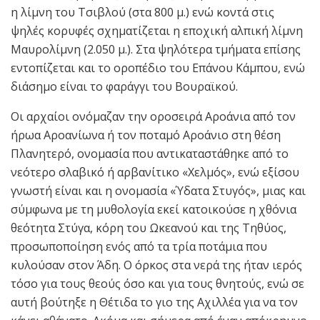
η λίμνη του Τσιβλού (στα 800 μ.) ενώ κοντά στις
ψηλές κορυφές σχηματίζεται η εποχική αλπική λίμνη
Μαυρολίμνη (2.050 μ.). Στα ψηλότερα τμήματα επίσης
εντοπίζεται και το οροπέδιο του Επάνου Κάμπου, ενώ
διάσημο είναι το φαράγγι του Βουραϊκού.
Οι αρχαίοι ονόμαζαν την οροσειρά Αροάνια από τον
ήρωα Αροανίωνα ή τον ποταμό Αροάνιο στη θέση
Πλανητερό, ονομασία που αντικαταστάθηκε από το
νεότερο σλαβικό ή αρβανίτικο «Χελμός», ενώ εξίσου
γνωστή είναι και η ονομασία «Ύδατα Στυγός», μιας και
σύμφωνα με τη μυθολογία εκεί κατοικούσε η χθόνια
θεότητα Στύγα, κόρη του Ωκεανού και της Τηθύος,
προσωποποίηση ενός από τα τρία ποτάμια που
κυλούσαν στον Άδη. Ο όρκος στα νερά της ήταν ιερός
τόσο για τους θεούς όσο και για τους θνητούς, ενώ σε
αυτή βούτηξε η Θέτιδα το γιο της Αχιλλέα για να τον