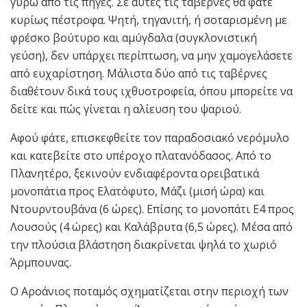
γύρω από τις πηγές. Σε αυτές τις ταβέρνες θα φάτε
κυρίως πέστροφα. Ψητή, τηγανιτή, ή σοταρισμένη με
φρέσκο βούτυρο και αμύγδαλα (συγκλονιστική
γεύση), δεν υπάρχει περίπτωση, να μην χαμογελάσετε
από ευχαρίστηση. Μάλιστα δύο από τις ταβέρνες
διαθέτουν δικά τους ιχθυοτροφεία, όπου μπορείτε να
δείτε και πώς γίνεται η αλίευση του ψαριού.
Αφού φάτε, επισκεφθείτε τον παραδοσιακό νερόμυλο
και κατεβείτε στο υπέροχο πλατανόδασος. Από το
Πλανητέρο, ξεκινούν ενδιαφέροντα ορειβατικά
μονοπάτια προς Ελατόφυτο, Μάζι (μισή ώρα) και
Ντουρντουβάνα (6 ώρες). Eπίσης το μονοπάτι Ε4 προς
Λουσούς (4 ώρες) και Καλάβρυτα (6,5 ώρες). Mέσα από
την πλούσια βλάστηση διακρίνεται ψηλά το χωριό
Άρμπουνας.
Ο Αροάνιος ποταμός σχηματίζεται στην περιοχή των