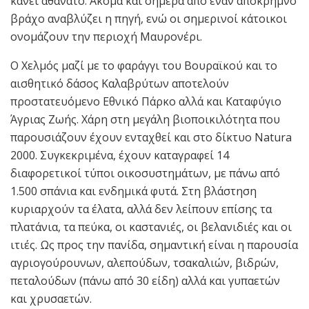
κάνει αθάνατο. Ακόμα και σήμερα από έναν απόκρημνο
βράχο αναβλύζει η πηγή, ενώ οι σημερινοί κάτοικοι
ονομάζουν την περιοχή Μαυρονέρι.
Ο Χελμός μαζί με το φαράγγι του Βουραϊκού και το
αισθητικό δάσος Καλαβρύτων αποτελούν
προστατευόμενο Εθνικό Πάρκο αλλά και Καταφύγιο
Άγριας Ζωής. Xάρη στη μεγάλη βιοποικιλότητα που
παρουσιάζουν έχουν ενταχθεί και στο δίκτυο Natura
2000. Συγκεκριμένα, έχουν καταγραφεί 14
διαφορετικοί τύποι οικοσυστημάτων, με πάνω από
1.500 σπάνια και ενδημικά φυτά. Στη βλάστηση
κυριαρχούν τα έλατα, αλλά δεν λείπουν επίσης τα
πλατάνια, τα πεύκα, οι καστανιές, οι βελανιδιές και οι
ιτιές. Ως προς την πανίδα, σημαντική είναι η παρουσία
αγριογούρουνων, αλεπούδων, τσακαλιών, βιδρών,
πεταλούδων (πάνω από 30 είδη) αλλά και γυπαετών
και χρυσαετών.