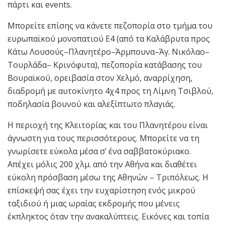
πάρτι και events.
Μπορείτε επίσης να κάνετε πεζοπορία στο τμήμα του
ευρωπαϊκού μονοπατιού Ε4 (από τα Καλάβρυτα προς
Κάτω Λουσούς–Πλανητέρο–Άρμπουνα–Άγ. Νικόλαο–
Τουρλάδα– Κρινόφυτα), πεζοπορία κατάβασης του
Βουραϊκού, ορειβασία στον Χελμό, αναρρίχηση,
διαδρομή με αυτοκίνητο 4χ4 προς τη Λίμνη Τσιβλού,
ποδηλασία βουνού και αλεξίπτωτο πλαγιάς.
Η περιοχή της Κλειτορίας και του Πλανητέρου είναι
άγνωστη για τους περισσότερους. Μπορείτε να τη
γνωρίσετε εύκολα μέσα σ’ ένα σαββατοκύριακο.
Απέχει μόλις 200 χλμ. από την Αθήνα και διαθέτει
εύκολη πρόσβαση μέσω της Αθηνών – Τριπόλεως. Η
επίσκεψή σας έχει την ευχαρίστηση ενός μικρού
ταξιδιού ή μιας ωραίας εκδρομής που μένεις
έκπληκτος όταν την ανακαλύπτεις. Εικόνες και τοπία