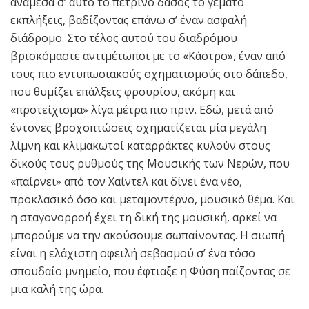
ανάμεσα σ’ αυτό το πέτρινο δάσος το γεμάτο
εκπλήξεις, βαδίζοντας επάνω σ’ έναν ασφαλή
διάδρομο. Στο τέλος αυτού του διαδρόμου
βρισκόμαστε αντιμέτωποι με το «Κάστρο», έναν από
τους πιο εντυπωσιακούς σχηματισμούς στο δάπεδο,
που θυμίζει επάλξεις φρουρίου, ακόμη και
«προτείχισμα» λίγα μέτρα πιο πριν. Εδώ, μετά από
έντονες βροχοπτώσεις σχηματίζεται μία μεγάλη
λίμνη και κλιμακωτοί καταρράκτες κυλούν στους
δικούς τους ρυθμούς της Μουσικής των Νερών, που
«παίρνει» από τον Χαίντελ και δίνει ένα νέο,
προκλασικό όσο και μεταμοντέρνο, μουσικό θέμα. Και
η σταγονορροή έχει τη δική της μουσική, αρκεί να
μπορούμε να την ακούσουμε σωπαίνοντας. Η σιωπή
είναι η ελάχιστη οφειλή σεβασμού σ’ ένα τόσο
σπουδαίο μνημείο, που έφτιαξε η Φύση παίζοντας σε
μια καλή της ώρα.