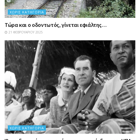
ΧΩΡΊΣ ΚΑΤΗΓΟΡΊΑ
Τώρα και ο οδοντωτός, γίνεται εφιάλτης…
21 ΦΕΒΡΟΥΑΡΊΟΥ 2025
ΧΩΡΊΣ ΚΑΤΗΓΟΡΊΑ