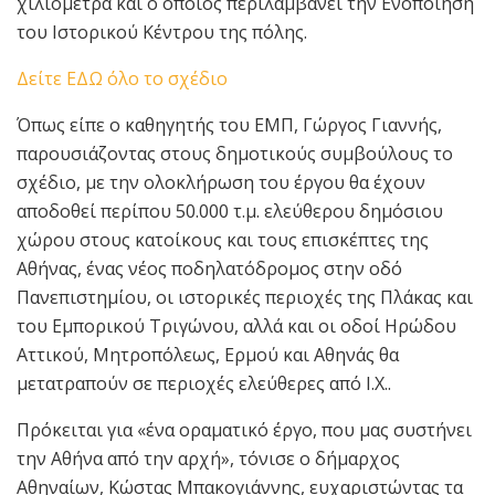
χιλιόμετρα και ο οποίος περιλαμβάνει την Ενοποίηση
του Ιστορικού Κέντρου της πόλης.
Δείτε ΕΔΩ όλο το σχέδιο
Όπως είπε ο καθηγητής του ΕΜΠ, Γώργος Γιαννής,
παρουσιάζοντας στους δημοτικούς συμβούλους το
σχέδιο, με την ολοκλήρωση του έργου θα έχουν
αποδοθεί περίπου 50.000 τ.μ. ελεύθερου δημόσιου
χώρου στους κατοίκους και τους επισκέπτες της
Αθήνας, ένας νέος ποδηλατόδρομος στην οδό
Πανεπιστημίου, οι ιστορικές περιοχές της Πλάκας και
του Εμπορικού Τριγώνου, αλλά και οι οδοί Ηρώδου
Αττικού, Μητροπόλεως, Ερμού και Αθηνάς θα
μετατραπούν σε περιοχές ελεύθερες από Ι.Χ..
Πρόκειται για «ένα οραματικό έργο, που μας συστήνει
την Αθήνα από την αρχή», τόνισε ο δήμαρχος
Αθηναίων, Κώστας Μπακογιάννης, ευχαριστώντας τα