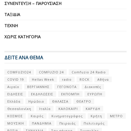
ΣΥΝΈΝΤΕΥΞΗ – ΠΑΡΟΥΣΊΑΣΗ
ΤΑΞΊΔΙΑ
ΤΈΧΝΗ
ΧΩΡΊΣ ΚΑΤΗΓΟΡΊΑ
ΔΕΙΤΕ ΑΝΑ ΘΕΜΑ
COMFUZIO24
COMFUZIO 24
Comfuzio 24 Radio
COVID 19
Hellas Week
radio
ROCK
Αθήνα
Αιγαίο
ΒΕΡΓΙΑΝΝΗΣ
ΓΕΓΟΝΟΤΑ
Διακοπές
ΕΙΔΗΣΕΙΣ
ΕΚΔΗΛΩΣΕΙΣ
ΕΚΠΟΜΠΗ
ΕΥΡΩΠΗ
Ελλάδα
Ηρώδειο
ΘΑΛΑΣΣΑ
ΘΕΑΤΡΟ
Θεσσαλονίκη
Ιταλία
ΚΑΛΟΚΑΙΡΙ
ΚΑΡΥΔΗ
ΚΟΣΜΟΣ
Καιρός
Κινηματογράφος
Κρήτη
ΜΕΤΡΟ
ΜΟΥΣΙΚΗ
ΠΑΝΔΗΜΙΑ
Πειραιάς
Πολιτισμός
ΡΩΣΙΑ
ΣΥΝΑΥΛΙΑ
Σαν σήμερα
Συναυλίες