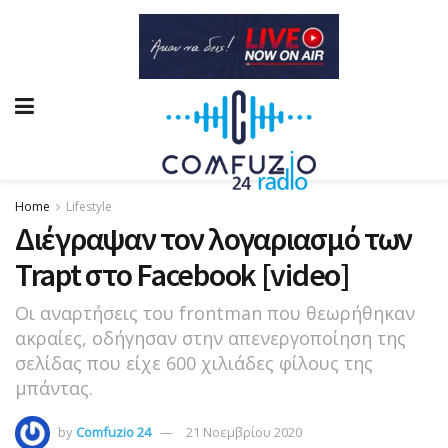
Home
Lifestyle
Διέγραψαν τον λογαριασμό των
Trapt στο Facebook [video]
Οι αναρτήσεις του frontman που θεωρήθηκαν
ακραίες, οδήγησαν στην απενεργοποίηση της
σελίδας που είχε 600 χιλιάδες φίλους της
μπάντας.
by
Comfuzio 24
21 Νοεμβρίου 2020