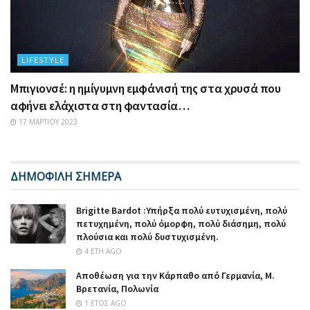
LIFESTYLE
Μπιγιονσέ: η ημίγυμνη εμφάνισή της στα χρυσά που
αφήνει ελάχιστα στη φαντασία…
17 ΜΑΡΤΊΟΥ 2023
ΔΗΜΟΦΙΛΗ ΣΗΜΕΡΑ
Brigitte Bardot :Υπήρξα πολύ ευτυχισμένη, πολύ
πετυχημένη, πολύ όμορφη, πολύ διάσημη, πολύ
πλούσια και πολύ δυστυχισμένη.
4 ΈΤΗ AGO
Αποθέωση για την Κάρπαθο από Γερμανία, Μ.
Βρετανία, Πολωνία
1 ΈΤΟΣ AGO