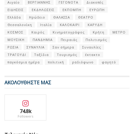
Αιγαίο
ΒΕΡΓΙΑΝΝΗΣ
ΓΕΓΟΝΟΤΑ
Διακοπές
ΕΙΔΗΣΕΙΣ
ΕΚΔΗΛΩΣΕΙΣ
ΕΚΠΟΜΠΗ
ΕΥΡΩΠΗ
Ελλάδα
Ηρώδειο
ΘΑΛΑΣΣΑ
ΘΕΑΤΡΟ
Θεσσαλονίκη
Ιταλία
ΚΑΛΟΚΑΙΡΙ
ΚΑΡΥΔΗ
ΚΟΣΜΟΣ
Καιρός
Κινηματογράφος
Κρήτη
ΜΕΤΡΟ
ΜΟΥΣΙΚΗ
ΠΑΝΔΗΜΙΑ
Πειραιάς
Πολιτισμός
ΡΩΣΙΑ
ΣΥΝΑΥΛΙΑ
Σαν σήμερα
Συναυλίες
ΤΡΑΓΟΥΔΙ
Ταξίδια
Τουρισμός
έκτακτο
παγκόσμια ημέρα
πολιτική
ραδιόφωνο
φαγητό
ΑΚΟΛΟΥΘΗΣΤΕ ΜΑΣ
74.8k
Followers