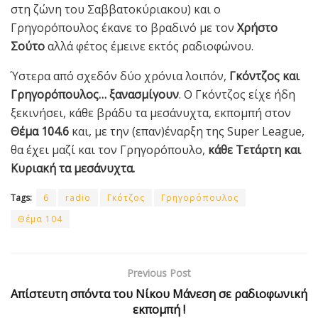
στη ζώνη του Σαββατοκύριακου) και ο
Γρηγορόπουλος έκανε το βραδινό με τον
Χρήστο
Σούτο
αλλά φέτος έμεινε εκτός ραδιοφώνου.
Ύστερα από σχεδόν δύο χρόνια λοιπόν,
Γκόντζος και
Γρηγορόπουλος… ξανασμίγουν
. Ο Γκόντζος είχε ήδη
ξεκινήσει, κάθε βράδυ τα μεσάνυχτα, εκπομπή στον
Θέμα 104.6
και, με την (επαν)έναρξη της Super League,
θα έχει μαζί και τον Γρηγορόπουλο,
κάθε Τετάρτη και
Κυριακή τα μεσάνυχτα.
Tags:
6
radio
Γκότζος
Γρηγορόπουλος
Θέμα 104
Previous Post
Απίστευτη σπόντα του Νίκου Μάνεση σε ραδιοφωνική
εκπομπή !