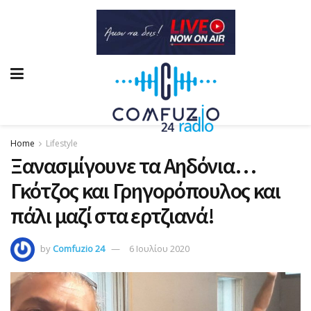
Home
Lifestyle
Ξανασμίγουνε τα Αηδόνια…
Γκότζος και Γρηγορόπουλος και
πάλι μαζί στα ερτζιανά!
by
Comfuzio 24
6 Ιουλίου 2020