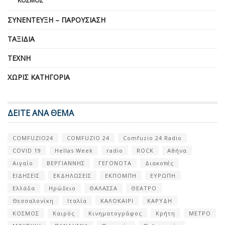
ΚΌΣΜΟΣ
ΣΥΝΈΝΤΕΥΞΗ – ΠΑΡΟΥΣΊΑΣΗ
ΤΑΞΊΔΙΑ
ΤΈΧΝΗ
ΧΩΡΊΣ ΚΑΤΗΓΟΡΊΑ
ΔΕΙΤΕ ΑΝΑ ΘΕΜΑ
COMFUZIO24
COMFUZIO 24
Comfuzio 24 Radio
COVID 19
Hellas Week
radio
ROCK
Αθήνα
Αιγαίο
ΒΕΡΓΙΑΝΝΗΣ
ΓΕΓΟΝΟΤΑ
Διακοπές
ΕΙΔΗΣΕΙΣ
ΕΚΔΗΛΩΣΕΙΣ
ΕΚΠΟΜΠΗ
ΕΥΡΩΠΗ
Ελλάδα
Ηρώδειο
ΘΑΛΑΣΣΑ
ΘΕΑΤΡΟ
Θεσσαλονίκη
Ιταλία
ΚΑΛΟΚΑΙΡΙ
ΚΑΡΥΔΗ
ΚΟΣΜΟΣ
Καιρός
Κινηματογράφος
Κρήτη
ΜΕΤΡΟ