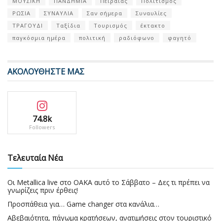
ΜΟΥΣΙΚΗ
ΠΑΝΔΗΜΙΑ
Πειραιάς
Πολιτισμός
ΡΩΣΙΑ
ΣΥΝΑΥΛΙΑ
Σαν σήμερα
Συναυλίες
ΤΡΑΓΟΥΔΙ
Ταξίδια
Τουρισμός
έκτακτο
παγκόσμια ημέρα
πολιτική
ραδιόφωνο
φαγητό
ΑΚΟΛΟΥΘΗΣΤΕ ΜΑΣ
74.8k
Followers
Τελευταία Νέα
Οι Metallica live στο ΟΑΚΑ αυτό το Σάββατο – Δες τι πρέπει να
γνωρίζεις πριν έρθεις!
Προσπάθεια για… Game changer στα κανάλια…
Αβεβαιότητα, πάγωμα κρατήσεων, ανατιμήσεις στον τουριστικό