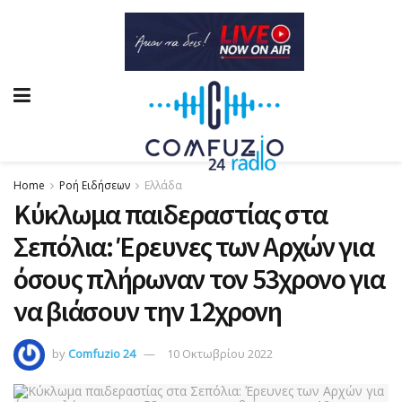
Home
Ροή Ειδήσεων
Ελλάδα
Κύκλωμα παιδεραστίας στα
Σεπόλια: Έρευνες των Αρχών για
όσους πλήρωναν τον 53χρονο για
να βιάσουν την 12χρονη
by
Comfuzio 24
10 Οκτωβρίου 2022