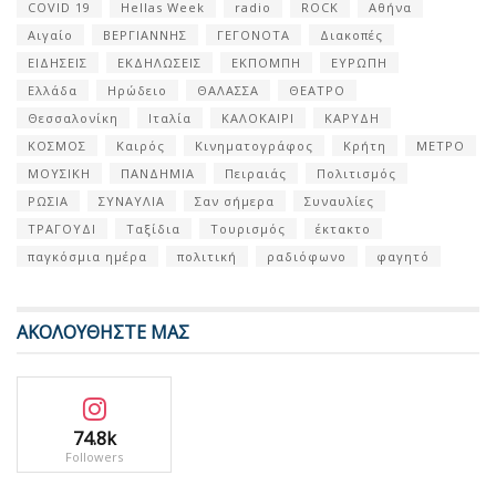
COVID 19
Hellas Week
radio
ROCK
Αθήνα
Αιγαίο
ΒΕΡΓΙΑΝΝΗΣ
ΓΕΓΟΝΟΤΑ
Διακοπές
ΕΙΔΗΣΕΙΣ
ΕΚΔΗΛΩΣΕΙΣ
ΕΚΠΟΜΠΗ
ΕΥΡΩΠΗ
Ελλάδα
Ηρώδειο
ΘΑΛΑΣΣΑ
ΘΕΑΤΡΟ
Θεσσαλονίκη
Ιταλία
ΚΑΛΟΚΑΙΡΙ
ΚΑΡΥΔΗ
ΚΟΣΜΟΣ
Καιρός
Κινηματογράφος
Κρήτη
ΜΕΤΡΟ
ΜΟΥΣΙΚΗ
ΠΑΝΔΗΜΙΑ
Πειραιάς
Πολιτισμός
ΡΩΣΙΑ
ΣΥΝΑΥΛΙΑ
Σαν σήμερα
Συναυλίες
ΤΡΑΓΟΥΔΙ
Ταξίδια
Τουρισμός
έκτακτο
παγκόσμια ημέρα
πολιτική
ραδιόφωνο
φαγητό
ΑΚΟΛΟΥΘΗΣΤΕ ΜΑΣ
74.8k
Followers