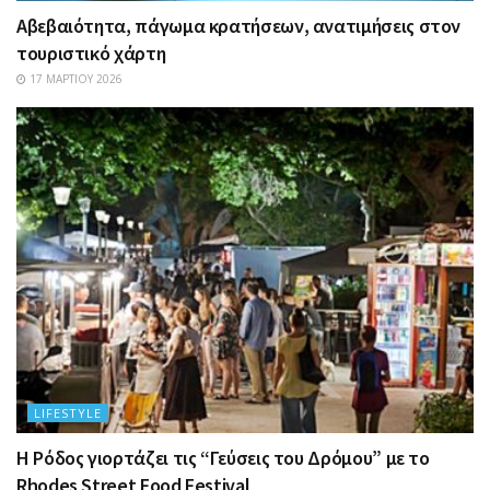
Αβεβαιότητα, πάγωμα κρατήσεων, ανατιμήσεις στον
τουριστικό χάρτη
17 ΜΑΡΤΊΟΥ 2026
LIFESTYLE
Η Ρόδος γιορτάζει τις “Γεύσεις του Δρόμου” με το
Rhodes Street Food Festival